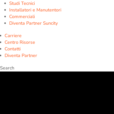
Studi Tecnici
Installatori e Manutentori
Commerciali
Diventa Partner Suncity
Carriere
Centro Risorse
Contatti
Diventa Partner
Search