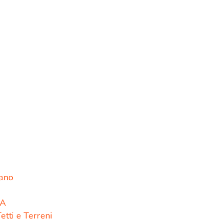
mano
PA
Tetti e Terreni